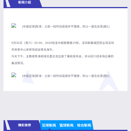
新闻介绍
5月30日（周六）20:00，2026怡宝中超联赛第15轮，深圳新鹏城回到主场深圳
市体育中心体育场迎战青岛海牛。
今天下午，主教练陈涛和球员夏达龙出席了赛前发布会，并分别介绍本场比赛的
备战情况。
精彩推荐
足球新闻
篮球新闻
综合新闻