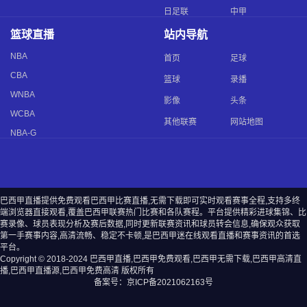
日足联
中甲
篮球直播
站内导航
NBA
首页
足球
CBA
篮球
录播
WNBA
影像
头条
WCBA
其他联赛
网站地图
NBA-G
巴西甲直播提供免费观看巴西甲比赛直播,无需下载即可实时观看赛事全程,支持多终
端浏览器直接观看,覆盖巴西甲联赛热门比赛和各队赛程。平台提供精彩进球集锦、比
赛录像、球员表现分析及赛后数据,同时更新联赛资讯和球员转会信息,确保观众获取
第一手赛事内容,高清流畅、稳定不卡顿,是巴西甲迷在线观看直播和赛事资讯的首选
平台。
Copyright © 2018-2024 巴西甲直播,巴西甲免费观看,巴西甲无需下载,巴西甲高清直
播,巴西甲直播源,巴西甲免费高清 版权所有
备案号：
京ICP备2021062163号