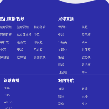
热门直播/视频
足球直播
足球视频
篮球视频
精彩剪辑
世界杯
英超
阿根廷杯
U23亚洲杯
中乙
中超
欧冠杯
中台联
越南联
印度超
亚精英
西甲
中冠
泰超
马来超
美职业
世亚预
伊朗超
巴林超
新加坡联
俄超
欧协联
澳超
足协杯
日足联
中甲
篮球直播
站内导航
NBA
首页
足球
CBA
篮球
录播
WNBA
影像
头条
WCBA