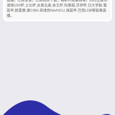
澳塔U20杯,土比杯,女奥北美,亲王杯,科摩超,芬伊杯,日大学联,葡
篮甲,欧夏赛,墨CIBA,菲律宾NAASCU,保篮甲,巴西LDB等联赛直
播。