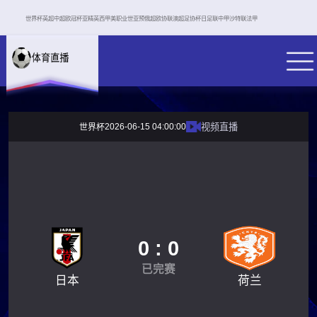
世界杯
英超
中超
欧冠杯
亚精英
西甲
美职业
世亚预
俄超
欧协联
澳超
足协杯
日足联
中甲
沙特联
法甲
2026-06-15 04:00:00
视频直播
世界杯
0 : 0
已完赛
日本
荷兰