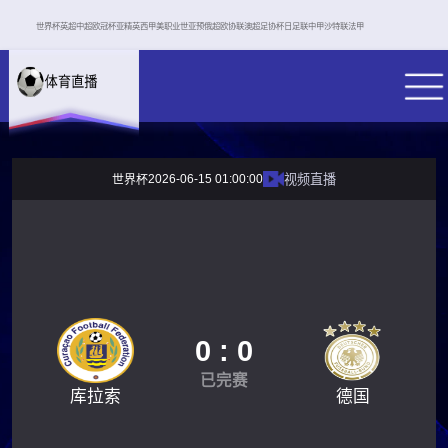
世界杯
英超
中超
欧冠杯
亚精英
西甲
美职业
世亚预
俄超
欧协联
澳超
足协杯
日足联
中甲
沙特联
法甲
2026-06-15 01:00:00
视频直播
世界杯
0 : 0
已完赛
库拉索
德国