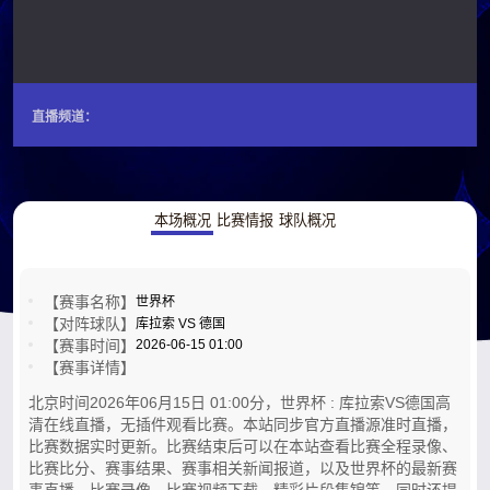
直播频道：
本场概况
比赛情报
球队概况
【赛事名称】
世界杯
【对阵球队】
库拉索 VS 德国
【赛事时间】
2026-06-15 01:00
【赛事详情】
北京时间2026年06月15日 01:00分，世界杯 : 库拉索VS德国高
清在线直播，无插件观看比赛。本站同步官方直播源准时直播，
比赛数据实时更新。比赛结束后可以在本站查看比赛全程录像、
比赛比分、赛事结果、赛事相关新闻报道，以及世界杯的最新赛
事直播，比赛录像，比赛视频下载，精彩片段集锦等。同时还提