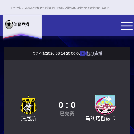
世界杯
英超
中超
欧冠杯
亚精英
西甲
美职业
世亚预
俄超
欧协联
澳超
足协杯
日足联
中甲
沙特联
法甲
2026-06-14 20:00:00
视频直播
哈萨克超
0 : 0
已完赛
热尼斯
乌利塔哲兹卡兹甘