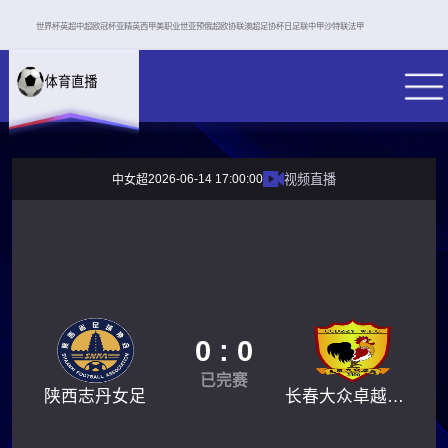
世界杯
英超
中超
欧冠杯
亚精英
西甲
美职业
世亚预
俄超
欧协联
澳超
足协杯
日足联
中甲
沙特联
法甲
2026-06-14 17:00:00
视频直播
中女超
0 : 0
已完赛
陕西志丹女足
长春大众卓越女足