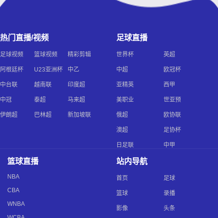
热门直播/视频
足球直播
足球视频
篮球视频
精彩剪辑
世界杯
英超
阿根廷杯
U23亚洲杯
中乙
中超
欧冠杯
中台联
越南联
印度超
亚精英
西甲
中冠
泰超
马来超
美职业
世亚预
伊朗超
巴林超
新加坡联
俄超
欧协联
澳超
足协杯
日足联
中甲
篮球直播
站内导航
NBA
首页
足球
CBA
篮球
录播
WNBA
影像
头条
WCBA