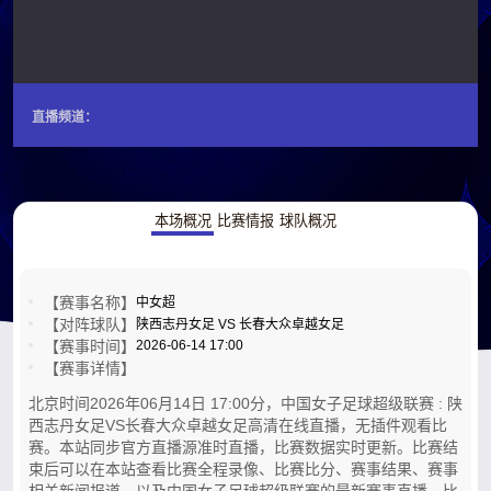
直播频道：
本场概况
比赛情报
球队概况
【赛事名称】
中女超
【对阵球队】
陕西志丹女足 VS 长春大众卓越女足
【赛事时间】
2026-06-14 17:00
【赛事详情】
北京时间2026年06月14日 17:00分，中国女子足球超级联赛 : 陕
西志丹女足VS长春大众卓越女足高清在线直播，无插件观看比
赛。本站同步官方直播源准时直播，比赛数据实时更新。比赛结
束后可以在本站查看比赛全程录像、比赛比分、赛事结果、赛事
相关新闻报道，以及中国女子足球超级联赛的最新赛事直播，比