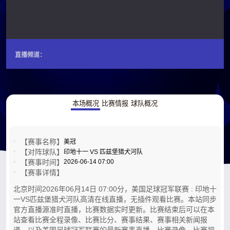
直播频道：
本场概况
比赛情报
球队概况
【赛事名称】
美冠
【对阵球队】
印地十一 VS 匹兹堡猎犬河队
【赛事时间】
2026-06-14 07:00
【赛事详情】
北京时间2026年06月14日 07:00分，美国足球冠军联赛 : 印地十
一VS匹兹堡猎犬河队高清在线直播，无插件观看比赛。本站同步
官方直播源准时直播，比赛数据实时更新。比赛结束后可以在本
站查看比赛全程录像、比赛比分、赛事结果、赛事相关新闻报
道，以及美国足球冠军联赛的最新赛事直播，比赛录像，比赛视