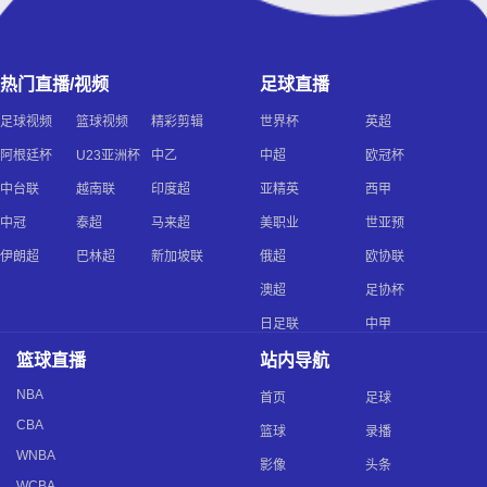
热门直播/视频
足球直播
足球视频
篮球视频
精彩剪辑
世界杯
英超
阿根廷杯
U23亚洲杯
中乙
中超
欧冠杯
中台联
越南联
印度超
亚精英
西甲
中冠
泰超
马来超
美职业
世亚预
伊朗超
巴林超
新加坡联
俄超
欧协联
澳超
足协杯
日足联
中甲
篮球直播
站内导航
NBA
首页
足球
CBA
篮球
录播
WNBA
影像
头条
WCBA