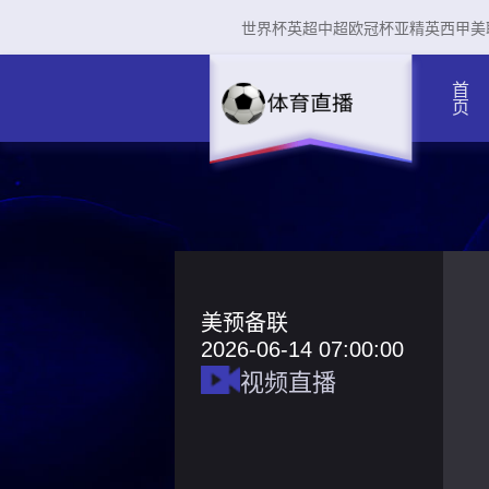
世界杯
英超
中超
欧冠杯
亚精英
西甲
美
首页
美预备联
2026-06-14 07:00:00
视频直播