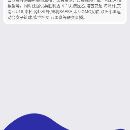
集锦等。同时还提供英胜利盾,印J联,澳昆乙,塔吉克超,海湾杯,东
南亚U16,柬杯,冈比亚杯,智利SAESA,印尼GMC女联,欧洲小国运
动会女子篮球,篮世杯女,八国赛等联赛直播。