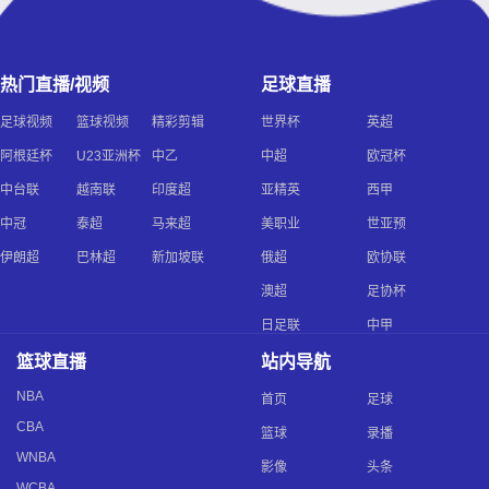
热门直播/视频
足球直播
足球视频
篮球视频
精彩剪辑
世界杯
英超
阿根廷杯
U23亚洲杯
中乙
中超
欧冠杯
中台联
越南联
印度超
亚精英
西甲
中冠
泰超
马来超
美职业
世亚预
伊朗超
巴林超
新加坡联
俄超
欧协联
澳超
足协杯
日足联
中甲
篮球直播
站内导航
NBA
首页
足球
CBA
篮球
录播
WNBA
影像
头条
WCBA