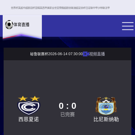
世界杯
英超
中超
欧冠杯
亚精英
西甲
美职业
世亚预
俄超
欧协联
澳超
足协杯
日足联
中甲
沙特联
法甲
2026-06-14 07:30:00
视频直播
秘鲁联赛杯
0 : 0
已完赛
西恩夏诺
比尼斯纳勒