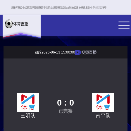
世界杯
英超
中超
欧冠杯
亚精英
西甲
美职业
世亚预
俄超
欧协联
澳超
足协杯
日足联
中甲
沙特联
法甲
2026-06-13 15:00:00
视频直播
闽超
0 : 0
已完赛
三明队
南平队