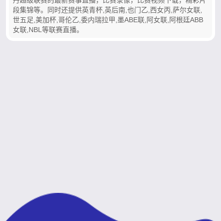
段集锦等。同时还提供英青杯,英后南,也门乙,西女丙,萨尔女联,
世五足,美加杯,哥伦乙,委内瑞拉甲,墨ABE联,阿女联,阿根廷ABB
女联,NBL等联赛直播。