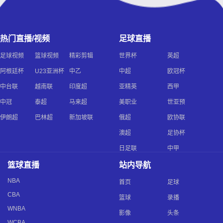
热门直播/视频
足球直播
足球视频
篮球视频
精彩剪辑
世界杯
英超
阿根廷杯
U23亚洲杯
中乙
中超
欧冠杯
中台联
越南联
印度超
亚精英
西甲
中冠
泰超
马来超
美职业
世亚预
伊朗超
巴林超
新加坡联
俄超
欧协联
澳超
足协杯
日足联
中甲
篮球直播
站内导航
NBA
首页
足球
CBA
篮球
录播
WNBA
影像
头条
WCBA